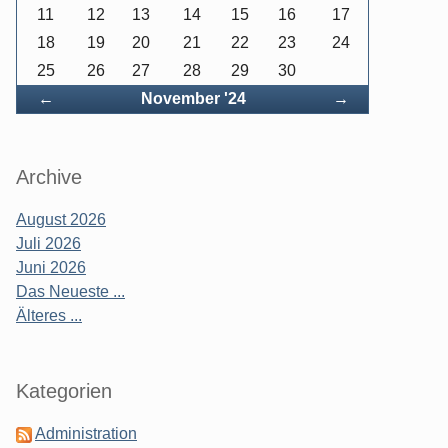
11
12
13
14
15
16
17
18
19
20
21
22
23
24
25
26
27
28
29
30
Zurück
Vorwärts
←
November '24
→
Archive
August 2026
Juli 2026
Juni 2026
Das Neueste ...
Älteres ...
Kategorien
Administration