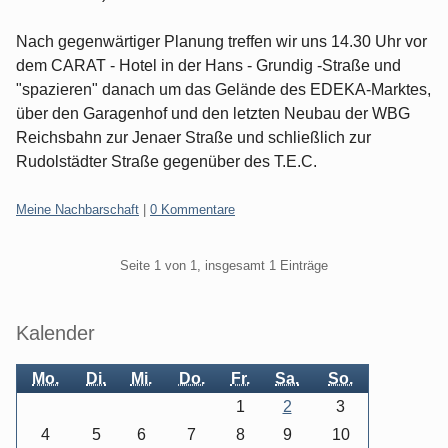
Nach gegenwärtiger Planung treffen wir uns 14.30 Uhr vor
dem CARAT - Hotel in der Hans - Grundig -Straße und
"spazieren" danach um das Gelände des EDEKA-Marktes,
über den Garagenhof und den letzten Neubau der WBG
Reichsbahn zur Jenaer Straße und schließlich zur
Rudolstädter Straße gegenüber des T.E.C.
Kategorien:
Meine Nachbarschaft
|
0 Kommentare
Pagination
Seite 1 von 1, insgesamt 1 Einträge
Seitenleiste
Kalender
Mo.
Di.
Mi.
Do.
Fr.
Sa.
So.
1
2
3
4
5
6
7
8
9
10