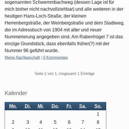
sogenannten Schwemmbachweg (dessen Lage ist für
mich bisher nicht nachvollziehbar) und alle weiteren in der
heutigen Hans-Loch-Straße, der kleinen
Herrenbergstraße, der Weinbergstraße und dem Stadtweg,
die im Adressbuch von 1904 mit alter und neuer
Nummerierung angegeben sind. Am Rabenhügel 7 ist das
einzige Grundstück, dass ebenfalls früher(?) mit der
Nummer 96 geführt wurde.
Kategorien:
Meine Nachbarschaft
|
0 Kommentare
Pagination
Seite 1 von 1, insgesamt 1 Einträge
Seitenleiste
Kalender
Mo.
Di.
Mi.
Do.
Fr.
Sa.
So.
1
2
3
4
5
6
7
8