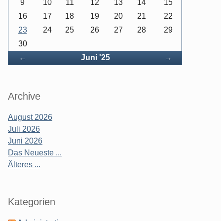
9
10
11
12
13
14
15
16
17
18
19
20
21
22
23
24
25
26
27
28
29
30
Zurück
Vorwärts
←
Juni '25
→
Archive
August 2026
Juli 2026
Juni 2026
Das Neueste ...
Älteres ...
Kategorien