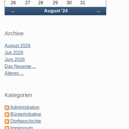
26
27
28
29
30
31
Zurück
Vorwärts
←
August '24
→
Archive
August 2026
Juli 2026
Juni 2026
Das Neueste ...
Älteres ...
Kategorien
Administration
Bürgerinitiative
Dorfgeschichte
Impressum