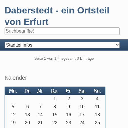
Skip
Daberstedt - ein Ortsteil
to
content
von Erfurt
Navigation
Pagination
Seite 1 von 1, insgesamt 0 Einträge
Seitenleiste
Kalender
Mo.
Di.
Mi.
Do.
Fr.
Sa.
So.
1
2
3
4
5
6
7
8
9
10
11
12
13
14
15
16
17
18
19
20
21
22
23
24
25