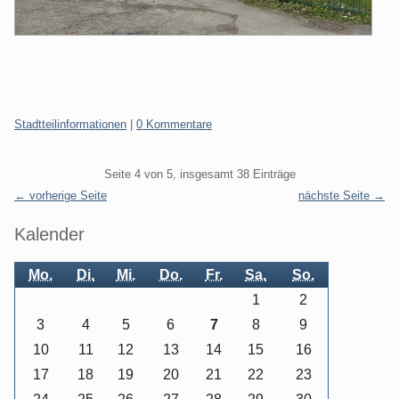
Kategorien:
Stadtteilinformationen
|
0 Kommentare
Pagination
Seite 4 von 5, insgesamt 38 Einträge
← vorherige Seite
nächste Seite →
Seitenleiste
Kalender
Mo.
Di.
Mi.
Do.
Fr.
Sa.
So.
1
2
3
4
5
6
7
8
9
10
11
12
13
14
15
16
17
18
19
20
21
22
23