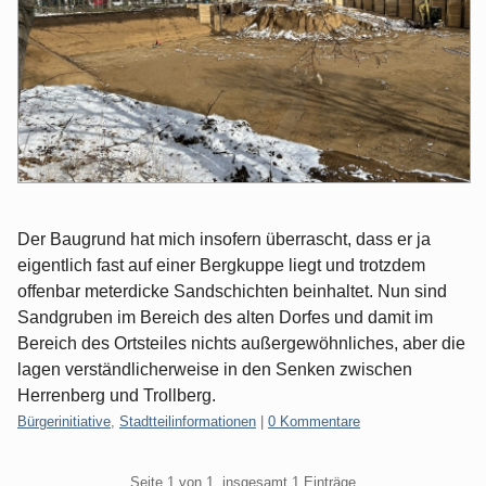
Der Baugrund hat mich insofern überrascht, dass er ja
eigentlich fast auf einer Bergkuppe liegt und trotzdem
offenbar meterdicke Sandschichten beinhaltet. Nun sind
Sandgruben im Bereich des alten Dorfes und damit im
Bereich des Ortsteiles nichts außergewöhnliches, aber die
lagen verständlicherweise in den Senken zwischen
Herrenberg und Trollberg.
Kategorien:
Bürgerinitiative
,
Stadtteilinformationen
|
0 Kommentare
Pagination
Seite 1 von 1, insgesamt 1 Einträge