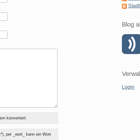
Stadt
Blog a
Verwal
Login
ern konvertiert.
*), per _wort_ kann ein Wort