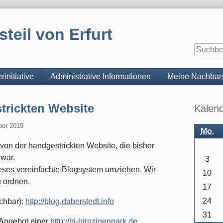
steil von Erfurt
rinitiative
Administrative Informationen
Meine Nachbars
Seitenle
trickten Website
Kalen
ber 2019
Mo.
on der handgestrickten Website, die bisher
 war.
3
ieses vereinfachte Blogsystem umziehen. Wir
10
u ordnen.
17
24
ichbar):
http://blog.daberstedt.info
31
s Angebot einer
http://bi-hirnzigenpark.de