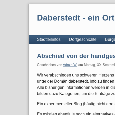
Skip
to
Daberstedt - ein Ort
content
Navigation
Stadtteilinfos
Dorfgeschichte
Bürge
Abschied von der handges
Geschrieben von
Admin W.
am
Montag, 30. Septem
Wir verabschieden uns schweren Herzens v
unter der Domän daberstedt. info zu finden
Alle bisherigen Informationen werden in d
bilden dazu Kategorien, um die Einträge z
Ein experimenteller Blog (häufig nicht erre
Es existiert ebenfalls noch ein alternative