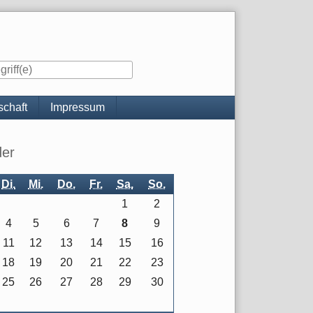
chaft
Impressum
iste
der
Di.
Mi.
Do.
Fr.
Sa.
So.
1
2
4
5
6
7
8
9
11
12
13
14
15
16
18
19
20
21
22
23
25
26
27
28
29
30