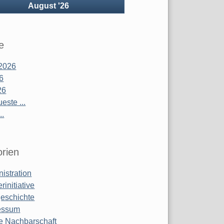
rück
August '26
e
2026
26
26
este ...
..
rien
istration
rinitiative
geschichte
essum
e Nachbarschaft