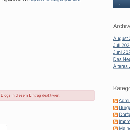
Zu
←
Archiv
August 
Juli 20
Juni 20
Das Neu
Älteres .
Katego
logs in diesem Eintrag deaktiviert.
Admin
Bürge
Dorf
Impr
Mein